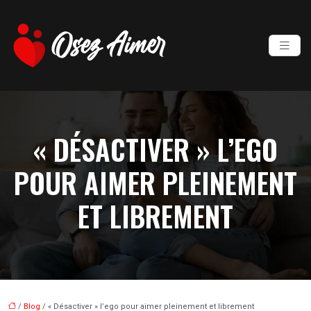
« DÉSACTIVER » L’EGO
POUR AIMER PLEINEMENT
ET LIBREMENT
/
Blog
/ « Désactiver » l’ego pour aimer pleinement et librement